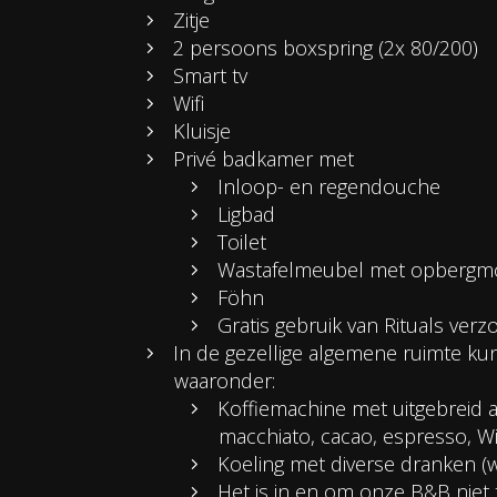
Zitje
2 persoons boxspring (2x 80/200)
Smart tv
Wifi
Kluisje
Privé badkamer met
Inloop- en regendouche
Ligbad
Toilet
Wastafelmeubel met opbergmo
Föhn
Gratis gebruik van Rituals ver
In de gezellige algemene ruimte kun
waaronder:
Koffiemachine met uitgebreid a
macchiato, cacao, espresso, 
Koeling met diverse dranken (wij
Het is in en om onze B&B niet